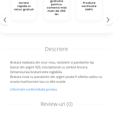
gratuita
Livrare
Produse
pentru
rapida si
verificate
comenzi mai
retur gratuit
ANPC
mari de 250
lei
Descriere
Bratara realizata din snur rosu, rezistent si pandantiv tip
banut din argint 925, inscriptionat cu simbol Ancora.
Dimensiunea bratarii este reglabila.
Bratara rosie cu pandantiv din argint poate fi oferita cadou cu
ocazia martisorului sau cu alte ocazie.
Informatii conformitate produs
Review-uri
(0)