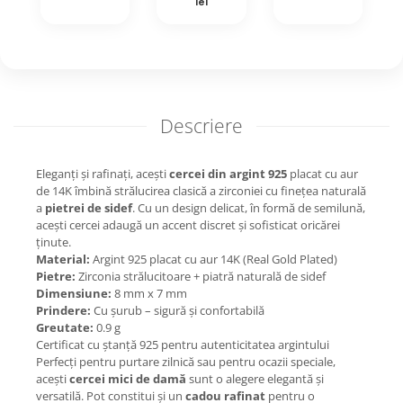
lei
Descriere
Eleganți și rafinați, acești
cercei din argint 925
placat cu aur
de 14K îmbină strălucirea clasică a zirconiei cu finețea naturală
a
pietrei de sidef
. Cu un design delicat, în formă de semilună,
acești cercei adaugă un accent discret și sofisticat oricărei
ținute.
Material:
Argint 925 placat cu aur 14K (Real Gold Plated)
Pietre:
Zirconia strălucitoare + piatră naturală de sidef
Dimensiune:
8 mm x 7 mm
Prindere:
Cu șurub – sigură și confortabilă
Greutate:
0.9 g
Certificat cu ștanță 925 pentru autenticitatea argintului
Perfecți pentru purtare zilnică sau pentru ocazii speciale,
acești
cercei mici de damă
sunt o alegere elegantă și
versatilă. Pot constitui și un
cadou rafinat
pentru o