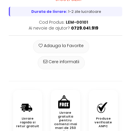
Durata de livrare:
1-2 zile lucratoare
Cod Produs:
LEM-00101
Ai nevoie de ajutor?
0729.041.919
Adauga la Favorite
Cere informatii
Livrare
gratuita
Livrare
Produse
pentru
rapida si
verificate
comenzi mai
retur gratuit
ANPC
mari de 250