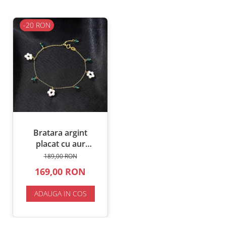
-20 RON
Bratara argint
placat cu aur
Boemia
189,00 RON
169,00 RON
ADAUGA IN COS