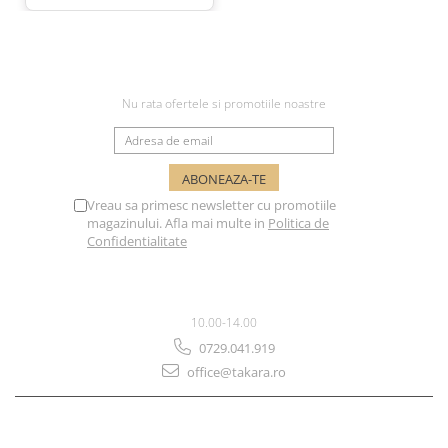
NEWSLETTER
Nu rata ofertele si promotiile noastre
Vreau sa primesc newsletter cu promotiile
magazinului. Afla mai multe in
Politica de
Confidentialitate
SUPORT CLIENTI
10.00-14.00
0729.041.919
office@takara.ro
MAGAZINUL MEU