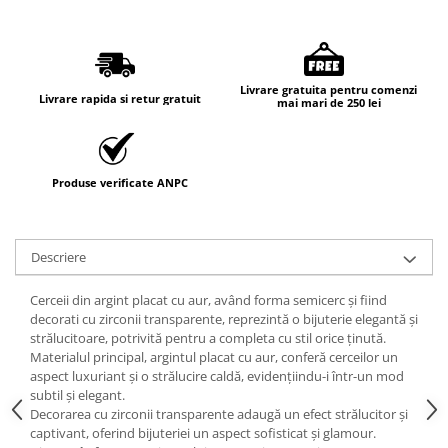
Livrare gratuita pentru comenzi
Livrare rapida si retur gratuit
mai mari de 250 lei
Produse verificate ANPC
Descriere
Cerceii din argint placat cu aur, având forma semicerc și fiind
decorati cu zirconii transparente, reprezintă o bijuterie elegantă și
strălucitoare, potrivită pentru a completa cu stil orice ținută.
Materialul principal, argintul placat cu aur, conferă cerceilor un
aspect luxuriant și o strălucire caldă, evidențiindu-i într-un mod
subtil și elegant.
Decorarea cu zirconii transparente adaugă un efect strălucitor și
captivant, oferind bijuteriei un aspect sofisticat și glamour.