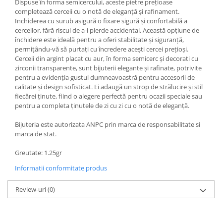
Dispuse în forma semicercului, aceste pietre prețioase
completează cerceii cu o notă de eleganță și rafinament.
Inchiderea cu surub asigură o fixare sigură și confortabilă a
cerceilor, fără riscul de a-i pierde accidental. Această opțiune de
închidere este ideală pentru a oferi stabilitate și siguranță,
permițându-vă să purtați cu încredere acești cercei prețioși.
Cerceii din argint placat cu aur, în forma semicerc și decorati cu
zirconii transparente, sunt bijuterii elegante și rafinate, potrivite
pentru a evidenția gustul dumneavoastră pentru accesorii de
calitate și design sofisticat. Ei adaugă un strop de strălucire și stil
fiecărei ținute, fiind o alegere perfectă pentru ocazii speciale sau
pentru a completa ținutele de zi cu zi cu o notă de eleganță.
Bijuteria este autorizata ANPC prin marca de responsabilitate si
marca de stat.
Greutate: 1.25gr
Informatii conformitate produs
Review-uri
(0)