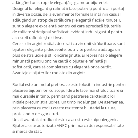
adăugând un strop de eleganță și glamour bijuteriei.
Designul lor elegant și rafinat îi face potriviți pentru a fi purtați
în diverse ocazii, de la evenimente formale la întâlniri casual,
adăugând un strop de strălucire și eleganță fiecărei ținute. Ei
sunt o alegere excelentă pentru cei care apreciază bijuteriile
de calitate și designul sofisticat, evidențiindu-și gustul pentru
accesorii rafinate și distinse.
Cerceii din argint rodiat, decorati cu zirconii strălucitoare, sunt
bijuterii elegante și deosebite, potrivite pentru a adăuga un
plus de strălucire și stil oricărei ținute. Ei reprezintă o alegere
minunată pentru oricine caută o bijuterie rafinată și
sofisticată, care să completeze cu eleganță orice outfit.
Avantajele bijuteriilor rodiate din argint:
Rodiul este un metal pretios, ce este folosit in industrie pentru
placarea bijuteriilor, cu scopul de a le face mai stralucitoare si
mai durabile in timp, permitand pastrarea carcteristicilor
initiale precum stralucirea, un timp indelungat. De asemenea,
prin placarea cu rodiu creste rezistenta bijuteriei la uzura,
protejand-o de zgarieturi.
Un alt avantaj al rodiului este ca acesta este hipoalergenic.
Bijuteria este autorizata ANPC prin marca de responsabilitate
si marca de stat.