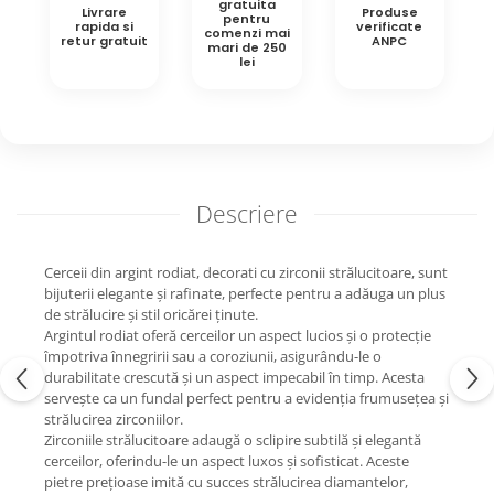
gratuita
Livrare
Produse
pentru
rapida si
verificate
comenzi mai
retur gratuit
ANPC
mari de 250
lei
Descriere
Cerceii din argint rodiat, decorati cu zirconii strălucitoare, sunt
bijuterii elegante și rafinate, perfecte pentru a adăuga un plus
de strălucire și stil oricărei ținute.
Argintul rodiat oferă cerceilor un aspect lucios și o protecție
împotriva înnegririi sau a coroziunii, asigurându-le o
durabilitate crescută și un aspect impecabil în timp. Acesta
servește ca un fundal perfect pentru a evidenția frumusețea și
strălucirea zirconiilor.
Zirconiile strălucitoare adaugă o sclipire subtilă și elegantă
cerceilor, oferindu-le un aspect luxos și sofisticat. Aceste
pietre prețioase imită cu succes strălucirea diamantelor,