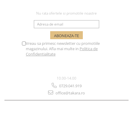
NEWSLETTER
Nu rata ofertele si promotiile noastre
Vreau sa primesc newsletter cu promotiile
magazinului. Afla mai multe in
Politica de
Confidentialitate
SUPORT CLIENTI
10.00-14.00
0729.041.919
office@takara.ro
MAGAZINUL MEU
CLIENTI