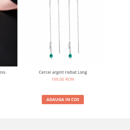
ess
Cercei argint rodiat Long
Cercei ar
109,00 RON
ADAUGA IN COS