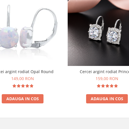
ei argint rodiat Opal Round
Cercei argint rodiat Princ
149,00 RON
159,00 RON
ADAUGA IN COS
ADAUGA IN COS