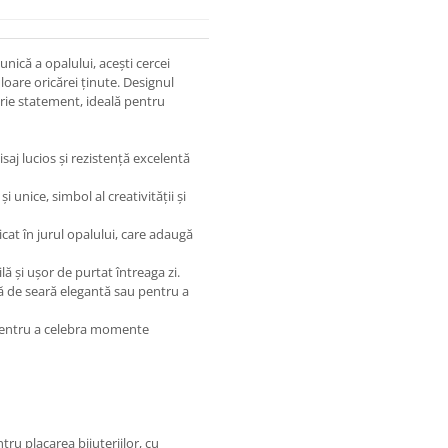
ică a opalului, acești cercei
oare oricărei ținute. Designul
uterie statement, ideală pentru
isaj lucios și rezistență excelentă
și unice, simbol al creativității și
icat în jurul opalului, care adaugă
lă și ușor de purtat întreaga zi.
tă de seară elegantă sau pentru a
ă pentru a celebra momente
tru placarea bijuteriilor, cu