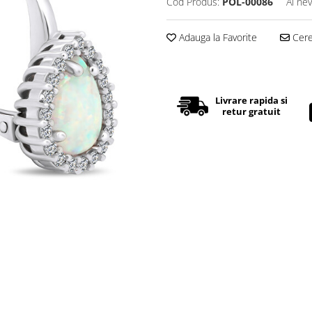
Cod Produs:
POL-00086
Ai nev
Adauga la Favorite
Cere 
Livrare rapida si
retur gratuit