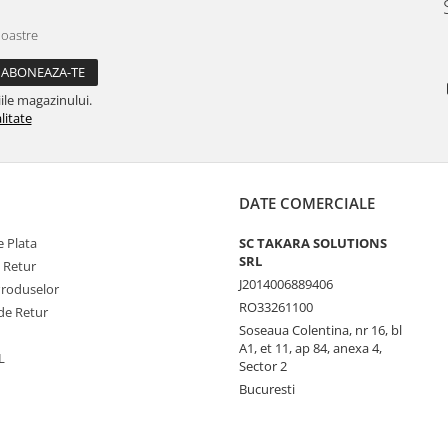
noastre
ile magazinului.
litate
DATE COMERCIALE
 Plata
SC TAKARA SOLUTIONS
SRL
e Retur
J2014006889406
Produselor
RO33261100
de Retur
Soseaua Colentina, nr 16, bl
A1, et 11, ap 84, anexa 4,
L
Sector 2
Bucuresti