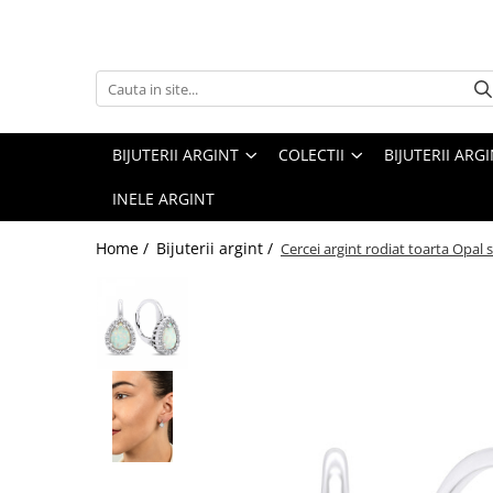
Bijuterii argint
Colectii
Bratari argint
Bijuterii cu opal
Cercei argint
Bijuterii cu perle
BIJUTERII ARGINT
COLECTII
BIJUTERII ARG
Coliere argint
Cele mai vandute bijuterii
INELE ARGINT
Inele argint
Home /
Bijuterii argint /
Cercei argint rodiat toarta Opal s
Pandantive argint
Seturi bijuterii argint
Talismane argint