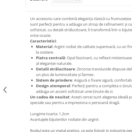
Un accesoriu care combină eleganța clasică cu frumusețea un
sunt perfecți pentru a adăuga un strop de rafinament și cul
sofisticat, cu detalii strălucitoare, îi transformă într-o bij
orice ocazie.
Caracteristici
:
Material
: Argint rodiat de calitate superioară, cu un fin
la oxidare.
Piatra centrală
: Opal fascinant, cu reflexii misterioase 
al eleganței naturale.
Detalii strălucitoare
: Zirconia translucide dispuse del
un plus de luminozitate și farmec.
Sistem de prindere
: Asigură o fixare sigură, confortabi
Design atemporal
: Perfecți pentru a completa o ținu
adăuga un accent sofisticat unei ținute de zi.
Un cadou de neuitat
: Acești cercei sunt alegerea ideal
speciale sau pentru a impresiona o persoană dragă.
Lungime toarta: 1.2cm
Avantajele bijuteriilor rodiate din argint:
Rodiul este un metal pretios, ce este folosit in industrie pen