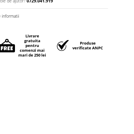
oie de ajutor?
0729.041.919
informatii
Livrare
gratuita
Produse
pentru
verificate ANPC
comenzi mai
mari de 250 lei