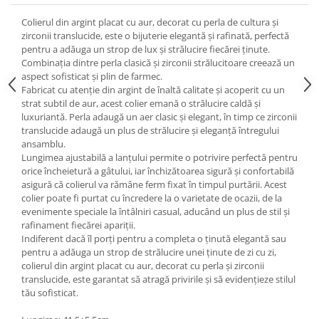
Colierul din argint placat cu aur, decorat cu perla de cultura și
zirconii translucide, este o bijuterie elegantă și rafinată, perfectă
pentru a adăuga un strop de lux și strălucire fiecărei ținute.
Combinația dintre perla clasică și zirconii strălucitoare creează un
aspect sofisticat și plin de farmec.
Fabricat cu atenție din argint de înaltă calitate și acoperit cu un
strat subtil de aur, acest colier emană o strălucire caldă și
luxuriantă. Perla adaugă un aer clasic și elegant, în timp ce zirconii
translucide adaugă un plus de strălucire și eleganță întregului
ansamblu.
Lungimea ajustabilă a lanțului permite o potrivire perfectă pentru
orice încheietură a gâtului, iar închizătoarea sigură și confortabilă
asigură că colierul va rămâne ferm fixat în timpul purtării. Acest
colier poate fi purtat cu încredere la o varietate de ocazii, de la
evenimente speciale la întâlniri casual, aducând un plus de stil și
rafinament fiecărei apariții.
Indiferent dacă îl porți pentru a completa o ținută elegantă sau
pentru a adăuga un strop de strălucire unei ținute de zi cu zi,
colierul din argint placat cu aur, decorat cu perla și zirconii
translucide, este garantat să atragă privirile și să evidențieze stilul
tău sofisticat.