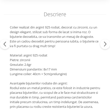
Descriere
Colier realizat din argint 925 rodiat, decorat cu zirconii, cu un
design elegant, stilizat sub forma de lacat si inima roz. O
bijuterie deosebita, ce va transmite un mesaj de dragoste.
Este un cadou deosebit pentru persoana iubita, o bijuterie ce
va fi purtata cu drag mult timp!
Material: argint 925 rodiat
Pietre: zirconii
Greutate: 2.6gr
Dimensiuni pandantiv: 8x17 mm
Lungime colier: 40cm + 5cm(prelungire)
Avantajele bijuteriilor rodiate din argint:
Rodiul este un metal pretios, ce este folosit in industrie pentru
placarea bijuteriilor, cu scopul de a le face mai stralucitoare si
mai durabile in timp, permitand pastrarea carcteristicilor
initiale precum stralucirea, un timp indelungat. De asemenea,
prin placarea cu rodiu creste rezistenta bijuteriei la uzura,