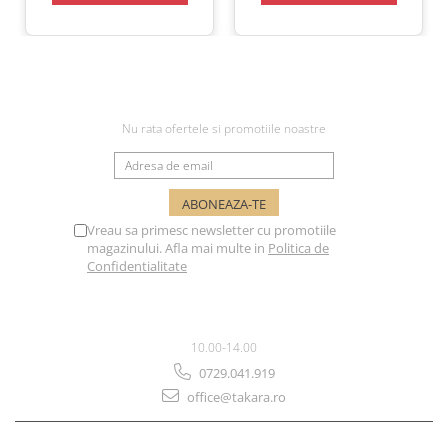
NEWSLETTER
Nu rata ofertele si promotiile noastre
Vreau sa primesc newsletter cu promotiile
magazinului. Afla mai multe in
Politica de
Confidentialitate
SUPORT CLIENTI
10.00-14.00
0729.041.919
office@takara.ro