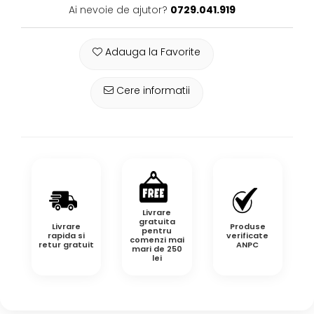
Ai nevoie de ajutor?
0729.041.919
Adauga la Favorite
Cere informatii
Livrare
gratuita
Livrare
Produse
pentru
rapida si
verificate
comenzi mai
retur gratuit
ANPC
mari de 250
lei