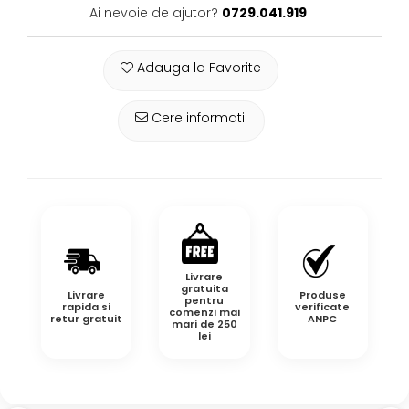
Ai nevoie de ajutor?
0729.041.919
Adauga la Favorite
Cere informatii
Livrare
gratuita
Livrare
Produse
pentru
rapida si
verificate
comenzi mai
retur gratuit
ANPC
mari de 250
lei