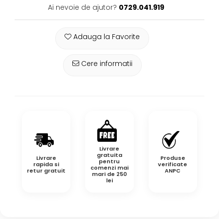
Ai nevoie de ajutor?
0729.041.919
Adauga la Favorite
Cere informatii
Livrare
gratuita
Livrare
Produse
pentru
rapida si
verificate
comenzi mai
retur gratuit
ANPC
mari de 250
lei