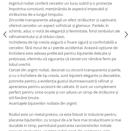
Argintul rodiat conferă cerceilor un luciu subtil și o protecție
împotriva coroziunii, menținându-le aspectul impecabil și
strălucirea de-a lungul timpului.
Zirconiile transparente adaugă un efect strălucitor și captivant,
oferind cerceilor un aspect sofisticat și glamour. Perlele, în
schimb, aduc o notă de eleganță și feminitate, fiind simboluri ale
rafinamentului și al stilului clasic.
Inchiderea de tip creola asigură o fixare sigură și confortabilă a
cerceilor, fără riscul de a-i pierde accidental. Această opțiune de
închidere este adesea preferată pentru bijuteriile delicate și
prețioase, oferindu-vă siguranța că cerceii vor rămâne ferm pe
lobul urechii.
Cerceii din argint rodiat, decorati cu zirconii transparente și perle,
și cu o închidere de tip creola, sunt bijuterii elegante și deosebite,
potrivite pentru a evidenția gustul dumneavoastră rafinat și
aprecierea pentru accesorii de calitate. Ei sunt un complement
perfect pentru orice ocazie și vor aduce un strop de strălucire și
stil fiecărei ținute.
Avantajele bijuteriilor rodiate din argint:
Rodiul este un metal pretios, ce este folosit in industrie pentru
placarea bijuteriilor, cu scopul de a le face mai stralucitoare si mai
durabile in timp, permitand pastrarea carcteristicilor initiale
precum stralucirea, un timp indelungat. De asemenea, prin