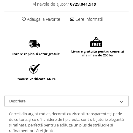
Ai nevoie de ajutor?
0729.041.919
Adauga la Favorite
Cere informatii
Livrare gratuita pentru comenzi
Livrare rapida si retur gratuit
mai mari de 250 lei
Produse verificate ANPC
Descriere
Cerceii din argint rodiat, decorati cu zirconii transparente și perle
de cultura, și cu o închidere de tip creola, sunt o bijuterie elegantă
și rafinată, perfectă pentru a adăuga un plus de strălucire și
rafinament oricărei ținute.