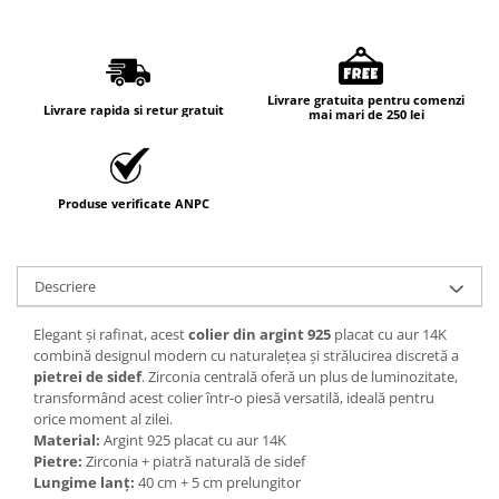
Livrare gratuita pentru comenzi
Livrare rapida si retur gratuit
mai mari de 250 lei
Produse verificate ANPC
Descriere
Elegant și rafinat, acest
colier din argint 925
placat cu aur 14K
combină designul modern cu naturalețea și strălucirea discretă a
pietrei de sidef
. Zirconia centrală oferă un plus de luminozitate,
transformând acest colier într-o piesă versatilă, ideală pentru
orice moment al zilei.
Material:
Argint 925 placat cu aur 14K
Pietre:
Zirconia + piatră naturală de sidef
Lungime lanț:
40 cm + 5 cm prelungitor