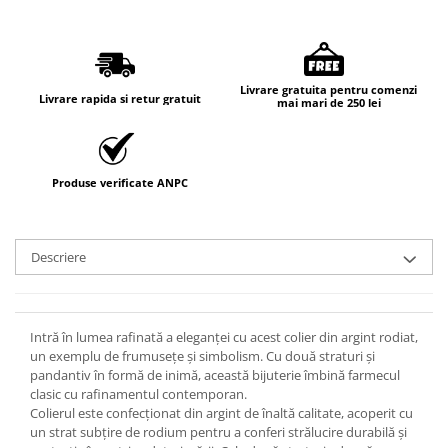
Livrare gratuita pentru comenzi
Livrare rapida si retur gratuit
mai mari de 250 lei
Produse verificate ANPC
Descriere
Intră în lumea rafinată a eleganței cu acest colier din argint rodiat,
un exemplu de frumusețe și simbolism. Cu două straturi și
pandantiv în formă de inimă, această bijuterie îmbină farmecul
clasic cu rafinamentul contemporan.
Colierul este confecționat din argint de înaltă calitate, acoperit cu
un strat subțire de rodium pentru a conferi strălucire durabilă și