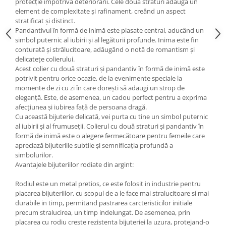
protecție împotriva deteriorării. Cele două straturi adaugă un
element de complexitate și rafinament, creând un aspect
stratificat și distinct.
Pandantivul în formă de inimă este plasate central, aducând un
simbol puternic al iubirii și al legăturii profunde. Inima este fin
conturată și strălucitoare, adăugând o notă de romantism și
delicatețe colierului.
Acest colier cu două straturi și pandantiv în formă de inimă este
potrivit pentru orice ocazie, de la evenimente speciale la
momente de zi cu zi în care dorești să adaugi un strop de
eleganță. Este, de asemenea, un cadou perfect pentru a exprima
afecțiunea și iubirea față de persoana dragă.
Cu această bijuterie delicată, vei purta cu tine un simbol puternic
al iubirii și al frumuseții. Colierul cu două straturi și pandantiv în
formă de inimă este o alegere fermecătoare pentru femeile care
apreciază bijuteriile subtile și semnificația profundă a
simbolurilor.
Avantajele bijuteriilor rodiate din argint:
Rodiul este un metal pretios, ce este folosit in industrie pentru
placarea bijuteriilor, cu scopul de a le face mai stralucitoare si mai
durabile in timp, permitand pastrarea carcteristicilor initiale
precum stralucirea, un timp indelungat. De asemenea, prin
placarea cu rodiu creste rezistenta bijuteriei la uzura, protejand-o